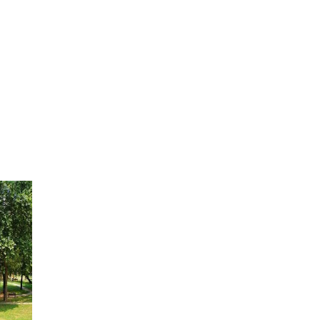
Valore al
tuo tempo
scriviti oggi stesso per
I
iniziare un nuovo percorso